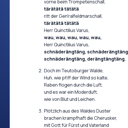
vorne beim Trompetenschall,
tärätätä tätätä
ritt der Gen'ralfeldmarschall,
tärätätä tätätä
Herr Quinctilius Varus,
wau, wau, wau, wau, wau,
Herr Quinctilius Varus,
schnäderängtäng, schnäderängtäng
schnäderängtäng, derängtängtäng.
Doch im Teutoburger Walde,
Huh, wie pfiff der Wind so kalte,
Raben flogen durch die Luft,
und es war ein Moderduft,
wie von Blut und Leichen.
Plötzlich aus des Waldes Duster
brachen krampfhaft die Cherusker,
mit Gott für Fürst und Vaterland