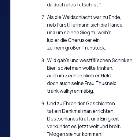
da doch alles futsch ist."
Als die Waldschlacht war zu Ende,
rieb Fürst Hermann sich die Hände,
und um seinen Sieg zu weih'n,
lud er die Cherusker ein
zu 'nem großen Frühstück.
Wild gab's und westfäl'schen Schinken,
Bier, soviel man wollte trinken,
auch im Zechen blieb er Held,
doch auch seine Frau Thusneld
trank walkyrenmäßig.
Und zu Ehren der Geschichten
tat ein Denkmal man errichten,
Deutschlands Kraft und Einigkeit
verkündet es jetzt weit und breit:
"Mögen sie nur kommen!"