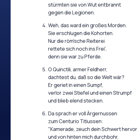
stürmten sie von Wut entbrannt
gegen die Legionen.
Weh, das ward ein großes Morden.
Sie erschlugen die Kohorten.
Nur die röm'sche Reiterei
rettete sich noch ins Frei',
denn sie war zu Pferde.
O Quinctili, armer Feldherr,
dachtest du, daß so die Welt wär?
Er geriet in einen Sumpf,
verlor zwei Stiefel und einen Strumpf
und blieb elend stecken.
Da sprach er voll Ärgernussen
zum Centurio Titiussen:
"Kamerade, zeuch dein Schwert hervor
und von hinten mich durchbohr,