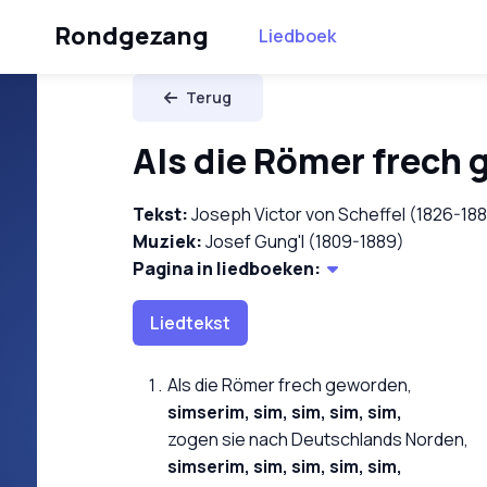
Rondgezang
Liedboek
Terug
Als die Römer frech
Tekst:
Joseph Victor von Scheffel (1826-18
Muziek:
Josef Gung'l (1809-1889)
Pagina in liedboeken:
Liedtekst
Als die Römer frech geworden,
simserim, sim, sim, sim, sim,
zogen sie nach Deutschlands Norden,
simserim, sim, sim, sim, sim,