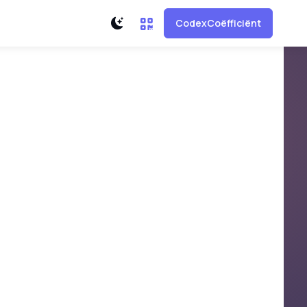
CodexCoëfficiënt