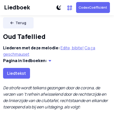
Liedboek
CodexCoëfficiënt
Terug
Oud Tafellied
Liederen met deze melodie:
Edite, bibite!
Ca ça
geschmauset
Pagina in liedboeken:
Liedtekst
De strofe wordt telkens gezongen door de corona, de
verzen van 't refrein afwisselend door de rechterzijde en
de linkerzijde van de clubtafel, rechtstaande en elkander
toeroepend als bij een uitdaging, als volgt: