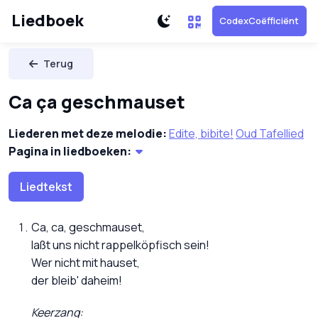
Liedboek
CodexCoëfficiënt
Terug
Ca ça geschmauset
Liederen met deze melodie:
Edite, bibite!
Oud Tafellied
Pagina in liedboeken:
Liedtekst
Ca, ca, geschmauset,
laßt uns nicht rappelköpfisch sein!
Wer nicht mit hauset,
der bleib' daheim!
Keerzang: