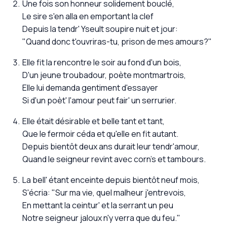
Une fois son honneur solidement bouclé,
Le sire s'en alla en emportant la clef
Depuis la tendr' Yseult soupire nuit et jour:
"Quand donc t'ouvriras-tu, prison de mes amours?"
Elle fit la rencontre le soir au fond d'un bois,
D'un jeune troubadour, poète montmartrois,
Elle lui demanda gentiment d'essayer
Si d'un poèt' l'amour peut fair' un serrurier.
Elle était désirable et belle tant et tant,
Que le fermoir céda et qu'elle en fit autant.
Depuis bientôt deux ans durait leur tendr'amour,
Quand le seigneur revint avec corn's et tambours.
La bell' étant enceinte depuis bientôt neuf mois,
S'écria: "Sur ma vie, quel malheur j'entrevois,
En mettant la ceintur' et la serrant un peu
Notre seigneur jaloux n'y verra que du feu."