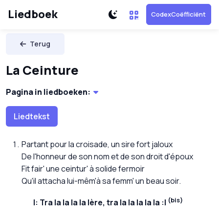
Liedboek
CodexCoëfficiënt
Terug
La Ceinture
Pagina in liedboeken:
Liedtekst
Partant pour la croisade, un sire fort jaloux
De l'honneur de son nom et de son droit d'époux
Fit fair' une ceintur' à solide fermoir
Qu'il attacha lui-mêm'à sa femm' un beau soir.
(bis)
Tra la la la la lère, tra la la la la la