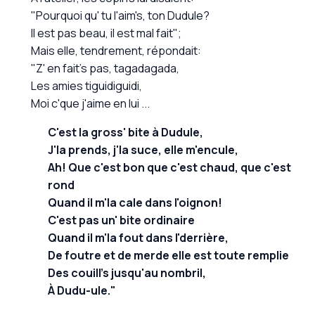
"Pourquoi qu' tu l'aim's, ton Dudule?
Il est pas beau, il est mal fait";
Mais elle, tendrement, répondait:
"Z' en fait's pas, tagadagada,
Les amies tiguidiguidi,
Moi c'que j'aime en lui ...
C'est la gross' bite à Dudule,
J'la prends, j'la suce, elle m'encule,
Ah! Que c'est bon que c'est chaud, que c'est
rond
Quand il m'la cale dans l'oignon!
C'est pas un' bite ordinaire
Quand il m'la fout dans l'derrière,
De foutre et de merde elle est toute remplie
Des couill's jusqu'au nombril,
À Dudu-ule."