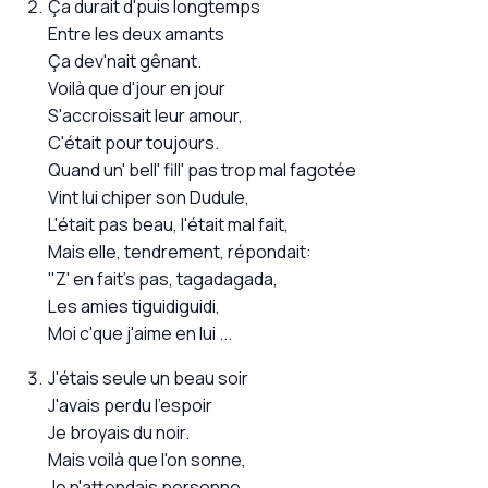
Ça durait d'puis longtemps
Entre les deux amants
Ça dev'nait gênant.
Voilà que d'jour en jour
S'accroissait leur amour,
C'était pour toujours.
Quand un' bell' fill' pas trop mal fagotée
Vint lui chiper son Dudule,
L'était pas beau, l'était mal fait,
Mais elle, tendrement, répondait:
"Z' en fait's pas, tagadagada,
Les amies tiguidiguidi,
Moi c'que j'aime en lui ...
J'étais seule un beau soir
J'avais perdu l'espoir
Je broyais du noir.
Mais voilà que l'on sonne,
Je n'attendais personne,