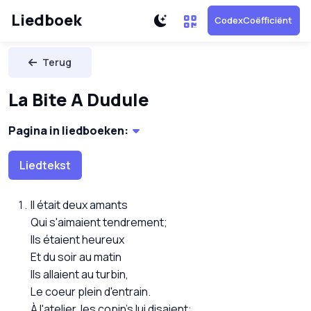
Liedboek
CodexCoëfficiënt
Terug
La Bite A Dudule
Pagina in liedboeken:
Liedtekst
Il était deux amants
Qui s'aimaient tendrement;
Ils étaient heureux
Et du soir au matin
Ils allaient au turbin,
Le coeur plein d'entrain.
À l'atelier, les copin's lui disaient: