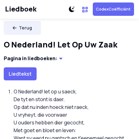
Liedboek
CodexCoëfficiënt
Terug
O Nederland! Let Op Uw Zaak
Pagina in liedboeken:
Liedtekst
O Nederland! let op u saeck,
De tyt en stont is daer,
Op dat nu inden hoeck niet raeck,
U vryheyt, die voorwaer
U ouders hebben dier gecocht,
Met goet en bloet en leven:
Want sy werd nu gantsch en t'eenemael gesocht