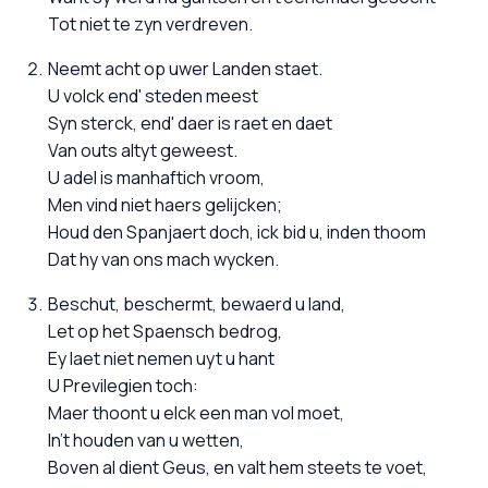
Tot niet te zyn verdreven.
Neemt acht op uwer Landen staet.
U volck end' steden meest
Syn sterck, end' daer is raet en daet
Van outs altyt geweest.
U adel is manhaftich vroom,
Men vind niet haers gelijcken;
Houd den Spanjaert doch, ick bid u, inden thoom
Dat hy van ons mach wycken.
Beschut, beschermt, bewaerd u land,
Let op het Spaensch bedrog,
Ey laet niet nemen uyt u hant
U Previlegien toch:
Maer thoont u elck een man vol moet,
In't houden van u wetten,
Boven al dient Geus, en valt hem steets te voet,