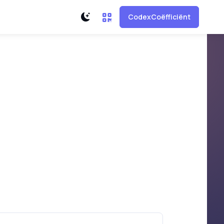
CodexCoëfficiënt