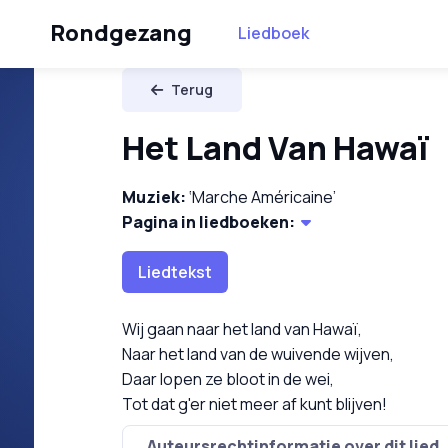
Rondgezang
Liedboek
Terug
Het Land Van Hawaï
Muziek:
‘Marche Américaine’
Pagina in liedboeken:
Liedtekst
Wij gaan naar het land van Hawaï,
Naar het land van de wuivende wijven,
Daar lopen ze bloot in de wei,
Tot dat g'er niet meer af kunt blijven!
Auteursrechtinformatie over dit lied