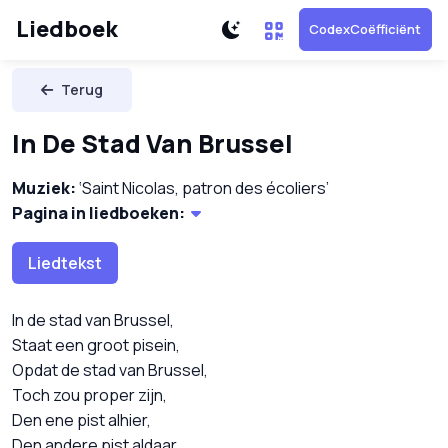
Liedboek
CodexCoëfficiënt
Terug
In De Stad Van Brussel
Muziek:
‘Saint Nicolas, patron des écoliers’
Pagina in liedboeken:
Liedtekst
In de stad van Brussel,
Staat een groot pisein,
Opdat de stad van Brussel,
Toch zou proper zijn,
Den ene pist alhier,
Den andere pist aldaar,