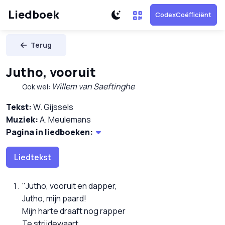
Liedboek
CodexCoëfficiënt
Terug
Jutho, vooruit
Willem van Saeftinghe
Ook wel:
Tekst:
W. Gijssels
Muziek:
A. Meulemans
Pagina in liedboeken:
Liedtekst
"Jutho, vooruit en dapper,
Jutho, mijn paard!
Mijn harte draaft nog rapper
Te strijdewaart.