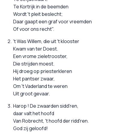
Te Kortrijk in de beemden
Wordt 't pleit beslecht;
Daar gaapt een graf voor vreemden
Of voor ons recht".
't Was Willem, die uit 't klooster
Kwam van ter Doest.
Een vrome zieletrooster,
Die strijden moest.
Hij droeg op priesterkleren
Het pantser zwaar,
Om 't Vaderland te weren
Uit groot gevaar.
Harop ! De zwaarden sidd'ren,
daar valt het hoofd
Van Robrecht, 't hoofd der ridd'ren.
God zij geloofd!