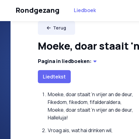
Rondgezang
Liedboek
Terug
Moeke, doar staait 'n
Pagina in liedboeken:
Liedtekst
Moeke, doar staait ’n vrijer an de deur,
Fikedom, fikedom, fifalderaldera,
Moeke, doar staait ’n vrijer an de deur,
Halleluja!
Vroag ais, wat hai drinken wil,