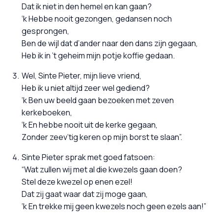
Dat ik niet in den hemel en kan gaan?
‘k Hebbe nooit gezongen, gedansen noch
gesprongen,
Ben de wijl dat d’ander naar den dans zijn gegaan,
Heb ik in ’t geheim mijn potje koffie gedaan.
Wel, Sinte Pieter, mijn lieve vriend,
Heb ik u niet altijd zeer wel gediend?
‘k Ben uw beeld gaan bezoeken met zeven
kerkeboeken,
‘k En hebbe nooit uit de kerke gegaan,
Zonder zeev’tig keren op mijn borst te slaan”.
Sinte Pieter sprak met goed fatsoen:
“Wat zullen wij met al die kwezels gaan doen?
Stel deze kwezel op enen ezel!
Dat zij gaat waar dat zij moge gaan,
‘k En trekke mij geen kwezels noch geen ezels aan!”