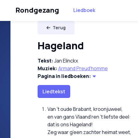
Rondgezang
Liedboek
Terug
Hageland
Tekst:
Jan Elinckx
Muziek:
Armand Preud'homme
Pagina in liedboeken:
Liedtekst
Van ’t oude Brabant, kroonjuweel,
en van gans Vlaand’ren ’t liefste deel:
dat is ons Hageland!
Zeg waar g’een zachter heimat weet,