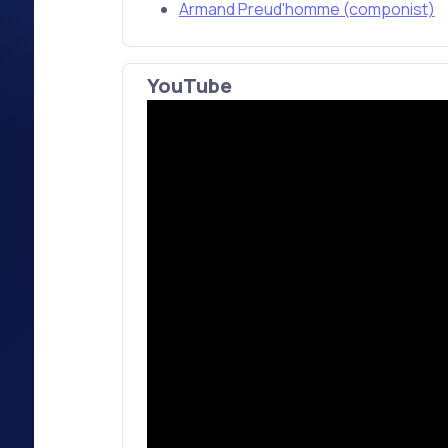
Armand Preud'homme (componist)
YouTube