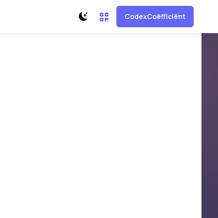
CodexCoëfficiënt