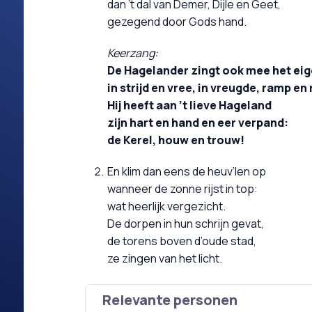
dan ’t dal van Demer, Dijle en Geet,
gezegend door Gods hand.
Keerzang:
De Hagelander zingt ook mee het eige
in strijd en vree, in vreugde, ramp en
Hij heeft aan ’t lieve Hageland
zijn hart en hand en eer verpand:
de Kerel, houw en trouw!
En klim dan eens de heuv’len op
wanneer de zonne rijst in top:
wat heerlijk vergezicht.
De dorpen in hun schrijn gevat,
de torens boven d’oude stad,
ze zingen van het licht.
Relevante personen