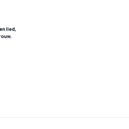
n lied,
 rouw.