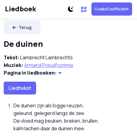
Liedboek
CodexCoëfficiënt
Terug
De duinen
Tekst:
Lambrecht Lambrechts
Muziek:
Armand Preud'homme
Pagina in liedboeken:
Liedtekst
De duinen zijn als logge reuzen,
geleund, gelegerd langs de zee.
De vloed mag beuken, breken, brullen,
kalm lachen daar de duinen mee.