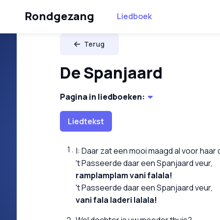
Rondgezang
Liedboek
Terug
De Spanjaard
Pagina in liedboeken:
Liedtekst
Daar zat een mooi maagd al voor haar 
't Passeerde daar een Spanjaard veur,
ramplamplam vani falala!
't Passeerde daar een Spanjaard veur,
vani fala laderi lalala!