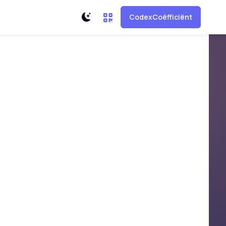
CodexCoëfficiënt