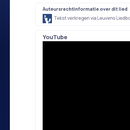
Auteursrechtinformatie over dit lied
Tekst verkregen via Leuvens Liedb
YouTube