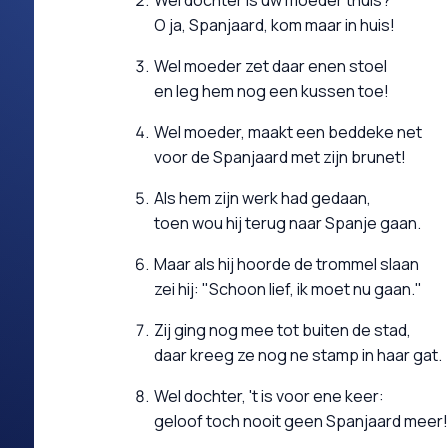
Wel dochter is uw moeder thuis?
O ja, Spanjaard, kom maar in huis!
Wel moeder zet daar enen stoel
en leg hem nog een kussen toe!
Wel moeder, maakt een beddeke net
voor de Spanjaard met zijn brunet!
Als hem zijn werk had gedaan,
toen wou hij terug naar Spanje gaan.
Maar als hij hoorde de trommel slaan
zei hij: "Schoon lief, ik moet nu gaan."
Zij ging nog mee tot buiten de stad,
daar kreeg ze nog ne stamp in haar gat.
Wel dochter, 't is voor ene keer:
geloof toch nooit geen Spanjaard meer!