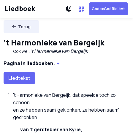
Liedboek
CodexCoëfficiënt
Terug
't Harmonieke van Bergeijk
't Hermenieke van Bergeijk
Ook wel:
Pagina in liedboeken:
Liedtekst
't Harmonieke van Bergeijk, dat speelde toch zo
schoon
en ze hebben saam' geklonken, ze hebben saam'
gedronken
van 't gerstebier van Kyrie,