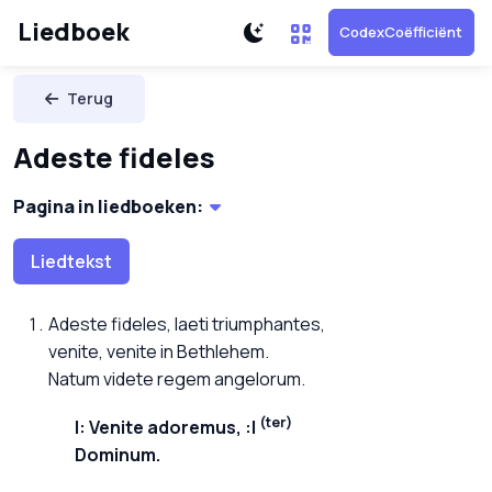
Liedboek
CodexCoëfficiënt
Terug
Adeste fideles
Pagina in liedboeken:
Liedtekst
Adeste fideles, laeti triumphantes,
venite, venite in Bethlehem.
Natum videte regem angelorum.
(ter)
Venite adoremus,
Dominum.