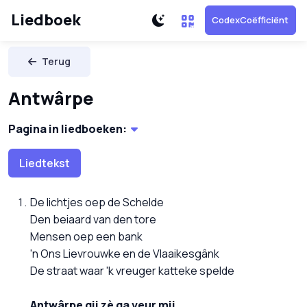
Liedboek
CodexCoëfficiënt
Terug
Antwârpe
Pagina in liedboeken:
Liedtekst
De lichtjes oep de Schelde
Den beiaard van den tore
Mensen oep een bank
'n Ons Lievrouwke en de Vlaaikesgânk
De straat waar 'k vreuger katteke spelde
Antwârpe gij zè ga veur mij