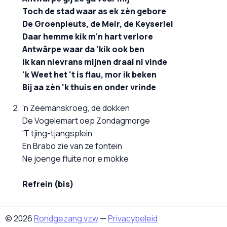
Toch de stad waar as ek zèn gebore
De Groenpleuts, de Meir, de Keyserlei
Daar hemme kik m'n hart verlore
Antwârpe waar da 'kik ook ben
Ik kan nievrans mijnen draai ni vinde
'k Weet het 't is flau, mor ik beken
Bij aa zèn 'k thuis en onder vrinde
'n Zeemanskroeg, de dokken
De Vogelemart oep Zondagmorge
'T tjing-tjangsplein
En Brabo zie van ze fontein
Ne joenge fluite nor e mokke
Refrein (bis)
© 2026
Rondgezang vzw
—
Privacybeleid