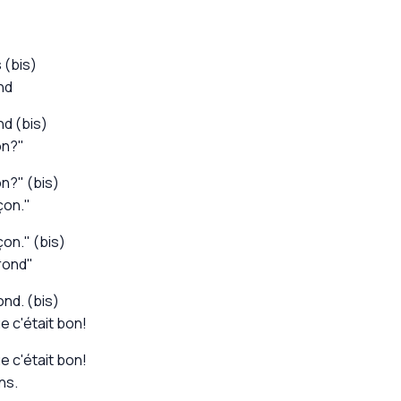
 (bis)
nd
nd (bis)
on?"
on?" (bis)
çon."
çon." (bis)
 rond"
ond. (bis)
e c'était bon!
e c'était bon!
ns.