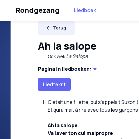
Rondgezang
Liedboek
Terug
Ah la salope
La Salope
Ook wel:
Pagina in liedboeken:
Liedtekst
C'était une fillette, qui s'appelait Suzon 
Et qui aimait à rire avec tous les garçons
Ah la salope
Va laver ton cul malpropre