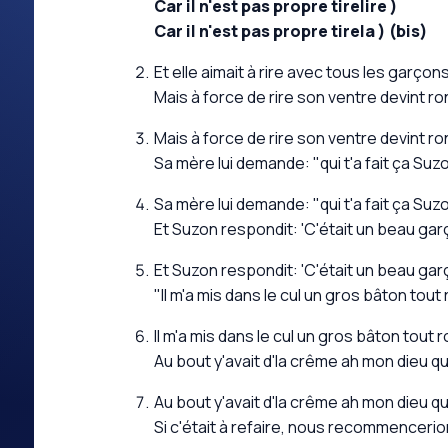
Car il n'est pas propre tirelire )
Car il n'est pas propre tirela ) (bis)
Et elle aimait à rire avec tous les garçons
Mais à force de rire son ventre devint ro
Mais à force de rire son ventre devint ro
Sa mère lui demande: "qui t'a fait ça Suz
Sa mère lui demande: "qui t'a fait ça Suz
Et Suzon respondit: 'C'était un beau gar
Et Suzon respondit: 'C'était un beau gar
"Il m'a mis dans le cul un gros bâton tout
Il m'a mis dans le cul un gros bâton tout r
Au bout y'avait d'la crême ah mon dieu qu
Au bout y'avait d'la crême ah mon dieu qu
Si c'était à refaire, nous recommencerio