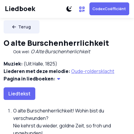
Liedboek
CodexCoëfficiënt
Terug
O alte Burschenherrlichkeit
O Alte Burschenherlichkeit
Ook wel:
Muziek:
(Uit Halle, 1825)
Liederen met deze melodie:
Oude-roldersklacht
Pagina in liedboeken:
Liedtekst
O alte Burschenherrlichkeit! Wohin bist du
verschwunden?
Nie kehrst du wieder, goldne Zeit, so froh und
ungebunden!