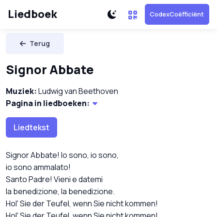
Liedboek
CodexCoëfficiënt
Terug
Signor Abbate
Muziek:
Ludwig van Beethoven
Pagina in liedboeken:
Liedtekst
Signor Abbate! Io sono, io sono,
io sono ammalato!
Santo Padre! Vieni e datemi
la benedizione, la benedizione.
Hol' Sie der Teufel, wenn Sie nicht kommen!
Hol' Sie der Teufel, wenn Sie nicht kommen!