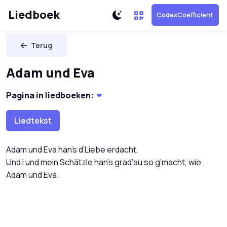
Liedboek
CodexCoëfficiënt
Terug
Adam und Eva
Pagina in liedboeken:
Liedtekst
Adam und Eva han’s d’Liebe erdacht,
Und i und mein Schätzle han’s grad’au so g’macht, wie
Adam und Eva.