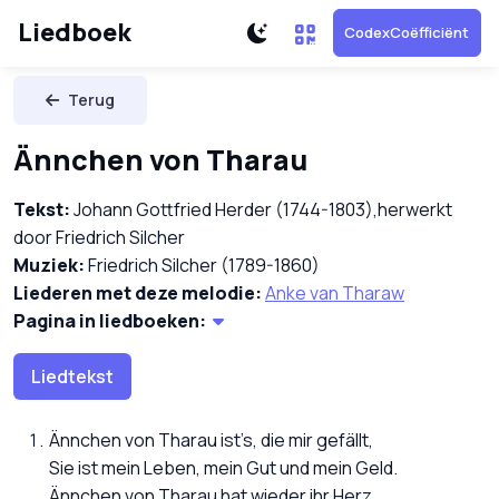
Liedboek
CodexCoëfficiënt
Terug
Ännchen von Tharau
Tekst:
Johann Gottfried Herder (1744-1803),herwerkt
door Friedrich Silcher
Muziek:
Friedrich Silcher (1789-1860)
Liederen met deze melodie:
Anke van Tharaw
Pagina in liedboeken:
Liedtekst
Ännchen von Tharau ist’s, die mir gefällt,
Sie ist mein Leben, mein Gut und mein Geld.
Ännchen von Tharau hat wieder ihr Herz