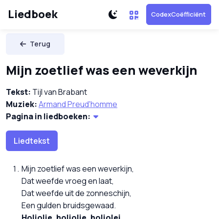
Liedboek
CodexCoëfficiënt
Terug
Mijn zoetlief was een weverkijn
Tekst:
Tijl van Brabant
Muziek:
Armand Preud'homme
Pagina in liedboeken:
Liedtekst
Mijn zoetlief was een weverkijn,
Dat weefde vroeg en laat,
Dat weefde uit de zonneschijn,
Een gulden bruidsgewaad.
Holiolie, holiolie, holiolei.