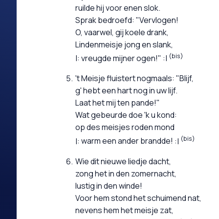
ruilde hij voor enen slok.
Sprak bedroefd: "Vervlogen!
O, vaarwel, gij koele drank,
Lindenmeisje jong en slank,
(bis)
vreugde mijner ogen!"
't Meisje fluistert nogmaals: "Blijf,
g' hebt een hart nog in uw lijf.
Laat het mij ten pande!"
Wat gebeurde doe 'k u kond:
op des meisjes roden mond
(bis)
warm een ander brandde!
Wie dit nieuwe liedje dacht,
zong het in den zomernacht,
lustig in den winde!
Voor hem stond het schuimend nat,
nevens hem het meisje zat,