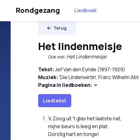
Rondgezang
Liedboek
Terug
Het lindenmeisje
Het Lindenmeisje
Ook wel:
Tekst:
Jef Van den Eynde (1897-1929)
Muziek:
'Die Lindenwirtin', Franz Wilhelm Abt
Pagina in liedboeken:
Liedtekst
'k Zoog uit 't glas het laatste nat,
mijne beurs is leeg en plat.
Dorstig hart en tonge!