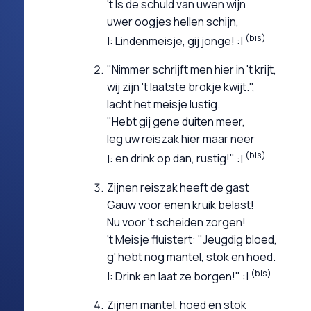
't Is de schuld van uwen wijn
uwer oogjes hellen schijn,
(bis)
Lindenmeisje, gij jonge!
"Nimmer schrijft men hier in 't krijt,
wij zijn 't laatste brokje kwijt.",
lacht het meisje lustig.
"Hebt gij gene duiten meer,
leg uw reiszak hier maar neer
(bis)
en drink op dan, rustig!"
Zijnen reiszak heeft de gast
Gauw voor enen kruik belast!
Nu voor 't scheiden zorgen!
't Meisje fluistert: "Jeugdig bloed,
g' hebt nog mantel, stok en hoed.
(bis)
Drink en laat ze borgen!"
Zijnen mantel, hoed en stok