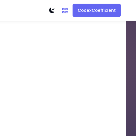
CodexCoëfficiënt