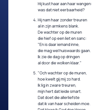
Hij kust haar aan haar wangen:
was dat niet eerbaarheid?
Hij nam haar zonder treuren
al in zijn armkens blank.
De wachter op de muren
die hief op een liet en sanc:
"En is daar iemand inne,
die mag wel huiswaards gaan.
Ik zie de dag op dringen
al door die wolken klaar."
"Och wachter op de muren,
hoe kwelt gij mij zo hard.
Ik lig in zware treuren,
mijn hert dat leide smart.
Dat doet die allerliefste
dat ik van haar scheiden moe.
Dat klaag ik God den Heren,