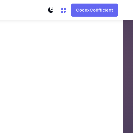
CodexCoëfficiënt