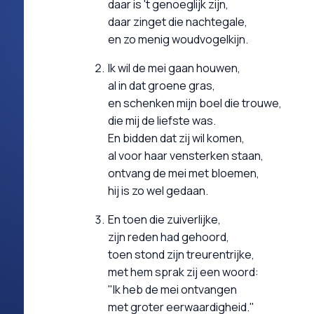
daar is 't genoeglijk zijn,
daar zinget die nachtegale,
en zo menig woudvogelkijn.
Ik wil de mei gaan houwen,
al in dat groene gras,
en schenken mijn boel die trouwe,
die mij de liefste was.
En bidden dat zij wil komen,
al voor haar vensterken staan,
ontvang de mei met bloemen,
hij is zo wel gedaan.
En toen die zuiverlijke,
zijn reden had gehoord,
toen stond zijn treurentrijke,
met hem sprak zij een woord:
"Ik heb de mei ontvangen
met groter eerwaardigheid."