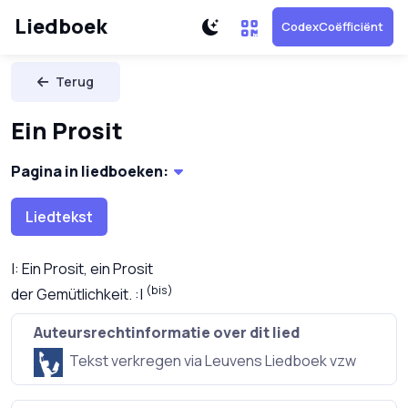
Liedboek
CodexCoëfficiënt
Terug
Ein Prosit
Pagina in liedboeken:
Liedtekst
Ein Prosit, ein Prosit
(bis)
der Gemütlichkeit.
Auteursrechtinformatie over dit lied
Tekst verkregen via Leuvens Liedboek vzw