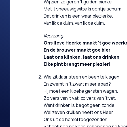
Wij zien zo geren 't gulden bierke
Met 't sneeuwigwitte kroontje schuim
Dat drinken is een waar plezierke,
Van lik de duim, van lik de duim.
Keerzang:
Ons lieve Heerke maakt 't goe weerk
En de brouwer maakt goe bier
Laat ons klinken, laat ons drinken
Elke pint brengt meer plezier!
Wie zit daar steen en been te klagen
En zwemt in 't zwart miseriebad?
Hij moet een kloeke gersten wagen,
Zo vers van 't vat, zo vers van 't vat.
Want drinken is begot geen zonde,
Wel zeven kruiken heeft ons Heer
Ons uit de hemel toegezonden.
Schenk nog ne keer, schenk nog ne keer