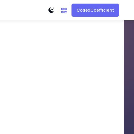
CodexCoëfficiënt