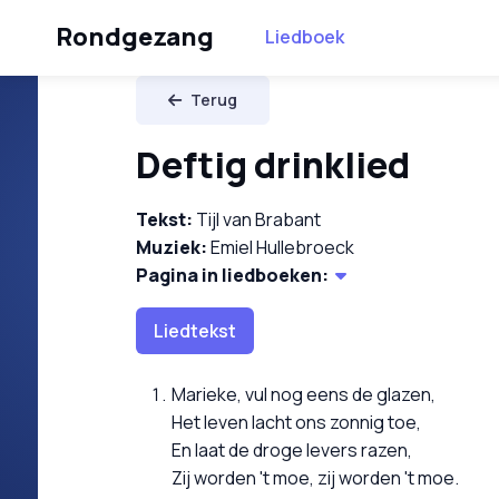
Rondgezang
Liedboek
Terug
Deftig drinklied
Tekst:
Tijl van Brabant
Muziek:
Emiel Hullebroeck
Pagina in liedboeken:
Liedtekst
Marieke, vul nog eens de glazen,
Het leven lacht ons zonnig toe,
En laat de droge levers razen,
Zij worden 't moe, zij worden 't moe.