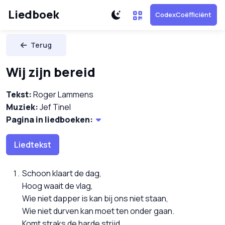
Liedboek
CodexCoëfficiënt
Terug
Wij zijn bereid
Tekst:
Roger Lammens
Muziek:
Jef Tinel
Pagina in liedboeken:
Liedtekst
Schoon klaart de dag,
Hoog waait de vlag,
Wie niet dapper is kan bij ons niet staan,
Wie niet durven kan moet ten onder gaan.
Komt straks de harde strijd,