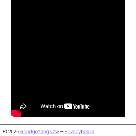
© 2026
Rondgezang vzw
—
Privacybeleid