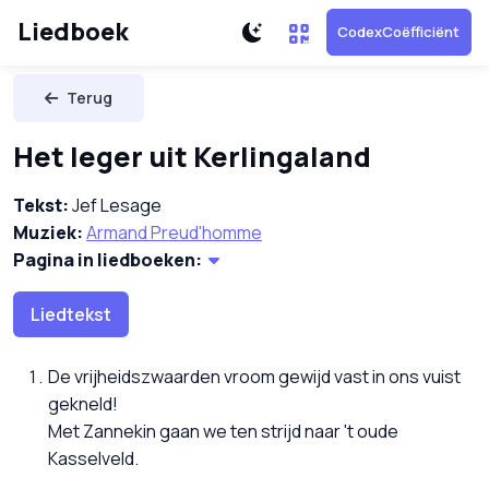
Liedboek
CodexCoëfficiënt
Terug
Het leger uit Kerlingaland
Tekst:
Jef Lesage
Muziek:
Armand Preud'homme
Pagina in liedboeken:
Liedtekst
De vrijheidszwaarden vroom gewijd vast in ons vuist
gekneld!
Met Zannekin gaan we ten strijd naar 't oude
Kasselveld.