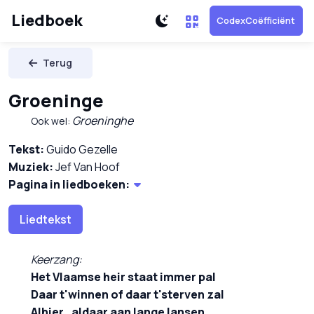
Liedboek
CodexCoëfficiënt
Terug
Groeninge
Groeninghe
Ook wel:
Tekst:
Guido Gezelle
Muziek:
Jef Van Hoof
Pagina in liedboeken:
Liedtekst
Keerzang:
Het Vlaamse heir staat immer pal
Daar t'winnen of daar t'sterven zal
Alhier , aldaar aan lange lansen