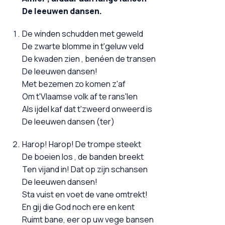
De leeuwen dansen.
De winden schudden met geweld
De zwarte blomme in t'geluw veld
De kwaden zien , benéen de transen
De leeuwen dansen!
Met bezemen zo komen z'af
Om t'Vlaamse volk af te rans'len
Als ijdel kaf dat t'zweerd onweerd is
De leeuwen dansen (ter)
Harop! Harop! De trompe steekt
De boeien los , de banden breekt
Ten vijand in! Dat op zijn schansen
De leeuwen dansen!
Sta vuist en voet de vane omtrekt!
En gij die God noch ere en kent
Ruimt bane, eer op uw vege bansen