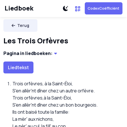
Liedboek
CodexCoëfficiënt
Terug
Les Trois Orfèvres
Pagina in liedboeken:
Liedtekst
Trois orfèvres, à la Saint-Éloi,
S'en allèr'nt dîner chez un autre orfèvre.
Trois orfèvres,à la Saint-Éloi,
S'en allèr'nt dîner chez un bon bourgeois.
Ils ont baisé toute la famille:
La mèr' aux nichons,
Le pèr' au cul, la fill' au con.