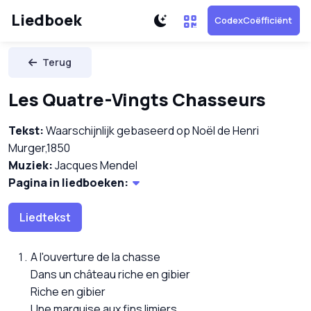
Liedboek
CodexCoëfficiënt
Terug
Les Quatre-Vingts Chasseurs
Tekst:
Waarschijnlijk gebaseerd op Noël de Henri
Murger,1850
Muziek:
Jacques Mendel
Pagina in liedboeken:
Liedtekst
A l'ouverture de la chasse
Dans un château riche en gibier
Riche en gibier
Une marquise aux fins limiers