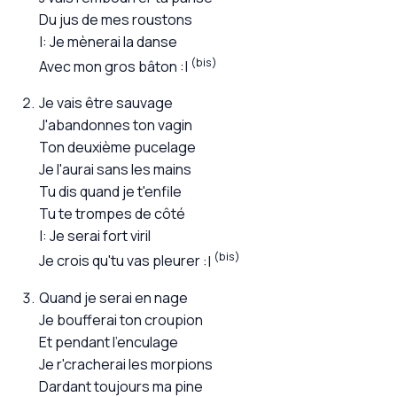
Du jus de mes roustons
Je mènerai la danse
(bis)
Avec mon gros bâton
Je vais être sauvage
J'abandonnes ton vagin
Ton deuxième pucelage
Je l'aurai sans les mains
Tu dis quand je t'enfile
Tu te trompes de côté
Je serai fort viril
(bis)
Je crois qu'tu vas pleurer
Quand je serai en nage
Je boufferai ton croupion
Et pendant l'enculage
Je r'cracherai les morpions
Dardant toujours ma pine