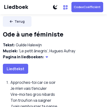
Liedboek
CodexCoëfficiënt
Terug
Ode à une féministe
Tekst:
Guilde Halewijn
Muziek:
‘Le petit ânegris’, Hugues Aufray
Pagina in liedboeken:
Liedtekst
Approches-toi car ce soir
Je m'en vais t'enculer
Vire-moi tes gros nibards
Ton troufion va saigner
J'vais rembourrer ta panse