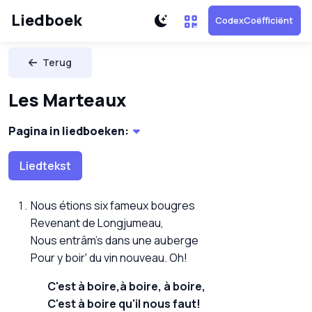
Liedboek
CodexCoëfficiënt
Terug
Les Marteaux
Pagina in liedboeken:
Liedtekst
Nous étions six fameux bougres
Revenant de Longjumeau,
Nous entrâm's dans une auberge
Pour y boir' du vin nouveau. Oh!
C'est à boire,à boire, à boire,
C'est à boire qu'il nous faut!