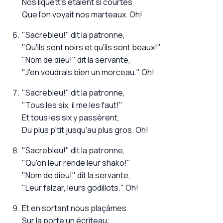
Nos liquett's étaient si courtes
Que l'on voyait nos marteaux. Oh!
"Sacrebleu!" dit la patronne,
"Qu'ils sont noirs et qu'ils sont beaux!"
"Nom de dieu!" dit la servante,
"J'en voudrais bien un morceau." Oh!
"Sacrebleu!" dit la patronne,
"Tous les six, il me les faut!"
Et tous les six y passèrent,
Du plus p'tit jusqu'au plus gros. Oh!
"Sacrebleu!" dit la patronne,
"Qu'on leur rende leur shako!"
"Nom de dieu!" dit la servante,
"Leur falzar, leurs godillots." Oh!
Et en sortant nous plaçâmes
Sur la porte un écriteau: