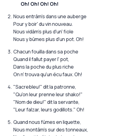
Oh! Oh! Oh! Oh!
Nous entrâm's dans une auberge
Pour y boir' du vin nouveau.
Nous vidâm's plus d'un' fiole
Nous y bûmes plus d'un pot. Oh!
Chacun fouilla dans sa poche
Quand il fallut payer l' pot,
Dans la poche du plus riche
On n' trouva qu'un écu faux. Oh!
"Sacrebleu!" dit la patronne,
"Qu'on leur prenne leur shako!"
"Nom de dieu!" dit la servante,
"Leur falzar, leurs godillots." Oh!
Quand nous fûmes en liquette,
Nous montâm's sur des tonneaux,