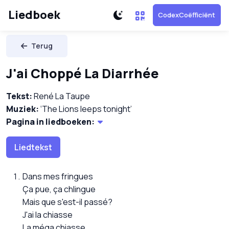
Liedboek
CodexCoëfficiënt
Terug
J'ai Choppé La Diarrhée
Tekst:
René La Taupe
Muziek:
‘The Lions leeps tonight’
Pagina in liedboeken:
Liedtekst
Dans mes fringues
Ça pue, ça chlingue
Mais que s'est-il passé?
J'ai la chiasse
La méga chiasse