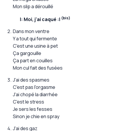
Mon slip a dérouillé
(bis)
Moi, j'ai caqué
Dans mon ventre
Y a tout qui fermente
C'est une usine à pet
Ça gargouille
Ça part en couilles
Mon cul fait des fusées
J'ai des spasmes
C'est pas l'orgasme
J'ai chopé la diarrhée
C'est le stress
Je sers les fesses
Sinon je chie en spray
J'ai des gaz