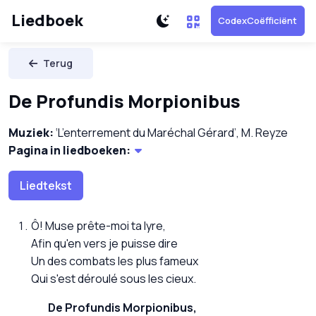
Liedboek
CodexCoëfficiënt
Terug
De Profundis Morpionibus
Muziek:
‘L’enterrement du Maréchal Gérard’, M. Reyze
Pagina in liedboeken:
Liedtekst
Ô! Muse prête-moi ta lyre,
Afin qu'en vers je puisse dire
Un des combats les plus fameux
Qui s'est déroulé sous les cieux.
De Profundis Morpionibus,